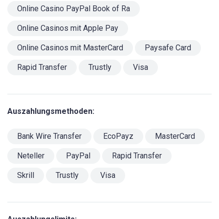
Online Casino PayPal Book of Ra
Online Casinos mit Apple Pay
Online Casinos mit MasterCard
Paysafe Card
Rapid Transfer
Trustly
Visa
Auszahlungsmethoden:
Bank Wire Transfer
EcoPayz
MasterCard
Neteller
PayPal
Rapid Transfer
Skrill
Trustly
Visa