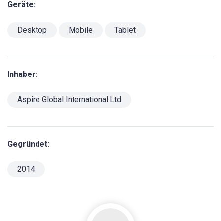
Geräte:
Desktop
Mobile
Tablet
Inhaber:
Aspire Global International Ltd
Gegründet:
2014