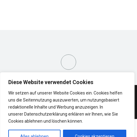
Diese Website verwendet Cookies
Wir setzen auf unserer Website Cookies ein. Cookies helfen
Copyright © 2021-2024, bookofra-echtgeld.com, Alle Rechte vorbehalten
uns die Seitennutzung auszuwerten, um nutzungsbasiert
Book of Ra Tipps
Datenschutzerklärung
redaktionelle Inhalte und Werbung anzuzeigen. In
unserer Datenschutzerklärung erklären wir Ihnen, wie Sie
Cookies ablehnen und löschen können.
Alles ablehnen
Cookies akzeptieren