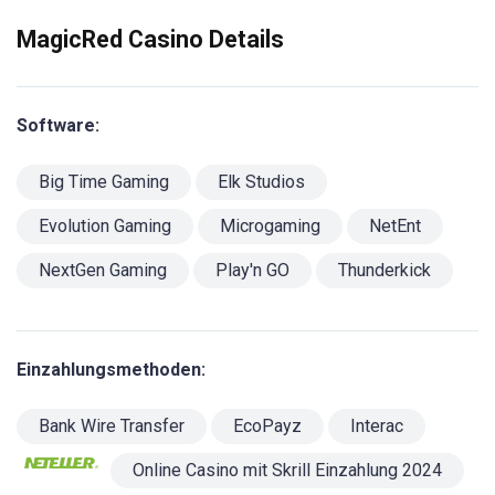
MagicRed Casino Details
Software:
Big Time Gaming
Elk Studios
Evolution Gaming
Microgaming
NetEnt
NextGen Gaming
Play'n GO
Thunderkick
Einzahlungsmethoden:
Bank Wire Transfer
EcoPayz
Interac
Online Casino mit Skrill Einzahlung 2024