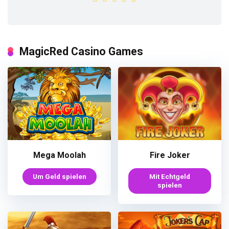
MagicRed Casino Games
Mega Moolah
Fire Joker
Um Geld spielen
Mit Echtgeld
spielen