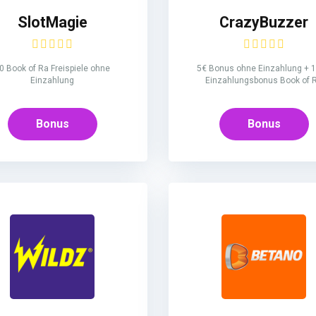
SlotMagie
CrazyBuzzer
0 Book of Ra Freispiele ohne
5€ Bonus ohne Einzahlung + 
Einzahlung
Einzahlungsbonus Book of 
Bonus
Bonus