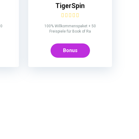
TigerSpin
10
100% Willkommenspaket + 50
Freispiele für Book of Ra
Bonus