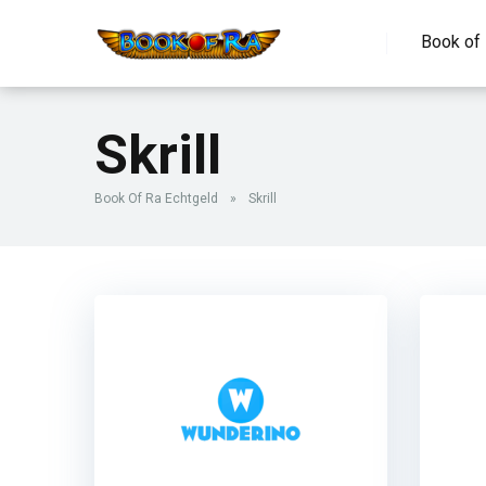
Book of 
Skrill
Book Of Ra Echtgeld
»
Skrill