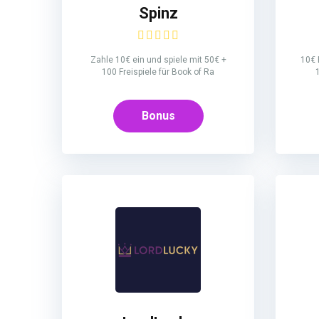
Spinz
Zahle 10€ ein und spiele mit 50€ +
10€ 
100 Freispiele für Book of Ra
Bonus