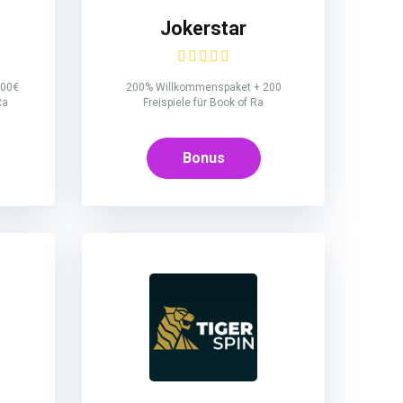
Jokerstar
100€
200% Willkommenspaket + 200
Ra
Freispiele für Book of Ra
Bonus