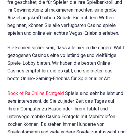
freigeschaltet, die für Spieler, die ihre Spielbankroll und
ihr Gewinnpotenzial maximieren möchten, eine große
Anziehungskraft haben. Sobald Sie mit dem Wetten
beginnen, können Sie alle verfügbaren Casino spiele
spielen und online ein echtes Vegas-Erlebnis erleben.
Sie können sicher sein, dass alle hier in die engere Wahl
gezogenen Casinos eine vollständige und vielfältige
Spiele-Lobby bieten. Wir haben die besten Online-
Casinos empfohlen, die es gibt, und sie bieten das
beste Online-Gaming-Erlebnis für Spieler aller Art.
Book of Ra Online Echtgeld
Spiele sind sehr beliebt und
sehr interessant, da Sie zu jeder Zeit des Tages auf
Ihrem Computer zu Hause oder Ihrem Tablet und
unterwegs mobile Casino Echtgeld mit Mobiltelefon
zocken können. Es stehen immer Hunderte von
Spielautomaten und viele andere Spiele zur Auswahl, und