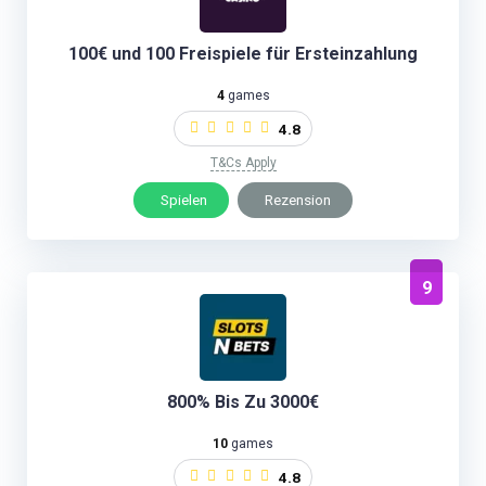
100€ und 100 Freispiele für Ersteinzahlung
4
games
4.8
T&Cs Apply
Spielen
Rezension
9
800% Bis Zu 3000€
10
games
4.8