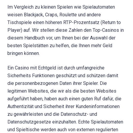
Im Vergleich zu kleinen Spielen wie Spielautomaten
weisen Blackjack, Craps, Roulette und andere
Tischspiele einen höheren RTP-Prozentsatz (Return to
Player) auf. Wir stellen diese Zahlen den Top-Casinos in
diesem Handbuch vor, um Ihnen bei der Auswahl der
besten Spielstätten zu helfen, die Ihnen mehr Geld
bringen können.
Ein Casino mit Echtgeld ist durch umfangreiche
Sicherheits Funktionen geschützt und schützen damit
die personenbezogenen Daten ihrer Spieler. Die
legitimen Websites, die wir als die besten Websites
aufgeführt haben, haben auch einen guten Ruf dafür, die
Authentizität und Sicherheit ihrer Kundeninformationen
zu gewährleisten und die Datenschutz- und
Datenschutzgesetze einzuhalten. Echte Spielautomaten
und Spieltische werden auch von externen regulierten