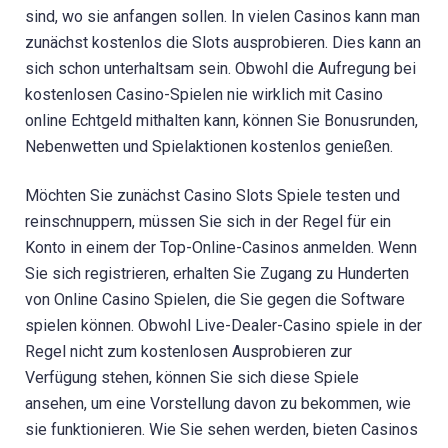
sind, wo sie anfangen sollen. In vielen Casinos kann man
zunächst kostenlos die Slots ausprobieren. Dies kann an
sich schon unterhaltsam sein. Obwohl die Aufregung bei
kostenlosen Casino-Spielen nie wirklich mit Casino
online Echtgeld mithalten kann, können Sie Bonusrunden,
Nebenwetten und Spielaktionen kostenlos genießen.
Möchten Sie zunächst Casino Slots Spiele testen und
reinschnuppern, müssen Sie sich in der Regel für ein
Konto in einem der Top-Online-Casinos anmelden. Wenn
Sie sich registrieren, erhalten Sie Zugang zu Hunderten
von Online Casino Spielen, die Sie gegen die Software
spielen können. Obwohl Live-Dealer-Casino spiele in der
Regel nicht zum kostenlosen Ausprobieren zur
Verfügung stehen, können Sie sich diese Spiele
ansehen, um eine Vorstellung davon zu bekommen, wie
sie funktionieren. Wie Sie sehen werden, bieten Casinos