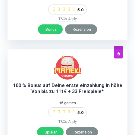
5.0
T&Cs Apply
Bonus
Rezension
6
100 % Bonus auf Deine erste einzahlung in höhe
Von bis zu 111€ + 33 Freispiele*
15
games
5.0
T&Cs Apply
Spielen
Rezension