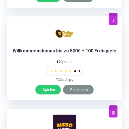
7
Willkommensbonus bis zu 500€ + 100 Freispiele
12
games
4.8
T&Cs Apply
Spielen
Rezension
8