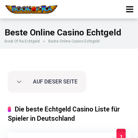
Beste Online Casino Echtgeld
Book Of Ra Echtgeld
»
Beste Online Casino Echtgeld
AUF DIESER SEITE
Die beste Echtgeld Casino Liste für
Spieler in Deutschland
1