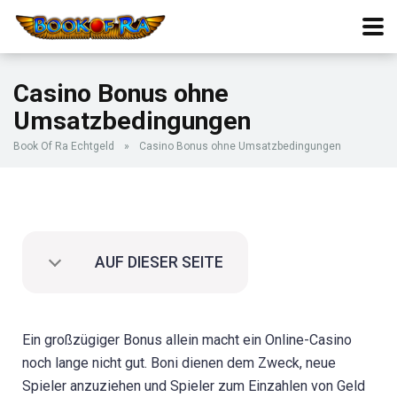
Casino Bonus ohne
Umsatzbedingungen
Book Of Ra Echtgeld
»
Casino Bonus ohne Umsatzbedingungen
AUF DIESER SEITE
Ein großzügiger Bonus allein macht ein Online-Casino
noch lange nicht gut. Boni dienen dem Zweck, neue
Spieler anzuziehen und Spieler zum Einzahlen von Geld