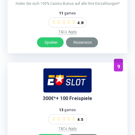
Holen Sie sich 100% Casino Bonus auf alle Ihre Einzahlungen*
11
games
4.8
T&Cs Apply
Spielen
Rezension
9
300€*+ 100 Freispiele
13
games
4.5
T&Cs Apply