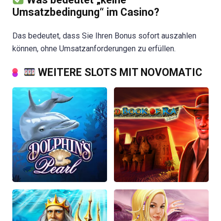
Umsatzbedingung“ im Casino?
Das bedeutet, dass Sie Ihren Bonus sofort auszahlen
können, ohne Umsatzanforderungen zu erfüllen.
WEITERE SLOTS MIT NOVOMATIC