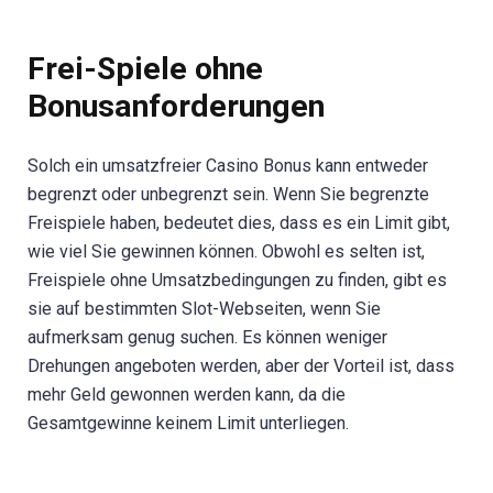
Frei-Spiele ohne
Bonusanforderungen
Solch ein umsatzfreier Casino Bonus kann entweder
begrenzt oder unbegrenzt sein. Wenn Sie begrenzte
Freispiele haben, bedeutet dies, dass es ein Limit gibt,
wie viel Sie gewinnen können. Obwohl es selten ist,
Freispiele ohne Umsatzbedingungen zu finden, gibt es
sie auf bestimmten Slot-Webseiten, wenn Sie
aufmerksam genug suchen. Es können weniger
Drehungen angeboten werden, aber der Vorteil ist, dass
mehr Geld gewonnen werden kann, da die
Gesamtgewinne keinem Limit unterliegen.