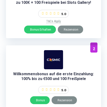
zu 100€ + 100 Freispiele bei Slots Gallery!
5.0
T&Cs Apply
Bonus Erhalten
Rezension
2
Willkommensbonus auf die erste Einzahlung:
100% bis zu €500 und 100 FreiSpiele
5.0
Bonus
Rezension