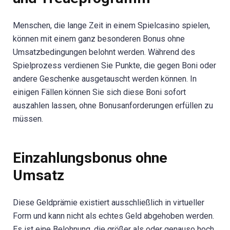
Menschen, die lange Zeit in einem Spielcasino spielen,
können mit einem ganz besonderen Bonus ohne
Umsatzbedingungen belohnt werden. Während des
Spielprozess verdienen Sie Punkte, die gegen Boni oder
andere Geschenke ausgetauscht werden können. In
einigen Fällen können Sie sich diese Boni sofort
auszahlen lassen, ohne Bonusanforderungen erfüllen zu
müssen.
Einzahlungsbonus ohne
Umsatz
Diese Geldprämie existiert ausschließlich in virtueller
Form und kann nicht als echtes Geld abgehoben werden.
Es ist eine Belohnung, die größer als oder genauso hoch