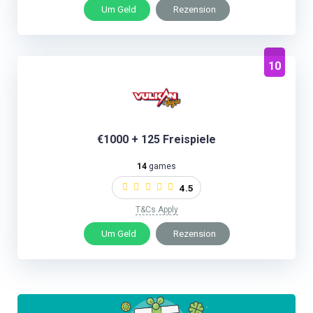
Um Geld
Rezension
10
€1000 + 125 Freispiele
14
games
4.5
T&Cs Apply
Um Geld
Rezension