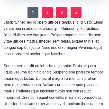
1
2
3
»
Curabitur nec leo id libero ultrices tempus id id justo. Etiam
varius nisi in odio ornare suscipit. Quisque vitae facilisis
felis. Nullam nec erat justo. Pellentesque sollicitudin sem
vitae ultrices mattis. Integer sem tellus, aliquet ut nisi et,
congue dapibus justo. Nunc nec erat magna. Vivamus eget
nibh laoreet mi scelerisque faucibus.
Sed imperdiet elit eu lobortis dignissim. Proin aliquam
ligula vel urna lacinia blandit. Suspendisse pharetra tempor
ipsum eget luctus. Donec et magna fermentum, pretium
sem et, egestas risus. Nullam cursus ante quis placerat
mattis. Pellentesque tincidunt turpis non consequat
imperdiet. Cras consequat convallis mauris at consectetur.
Ut tortor dui, ullamcorper at diam vel, facilisis rhoncus sem.