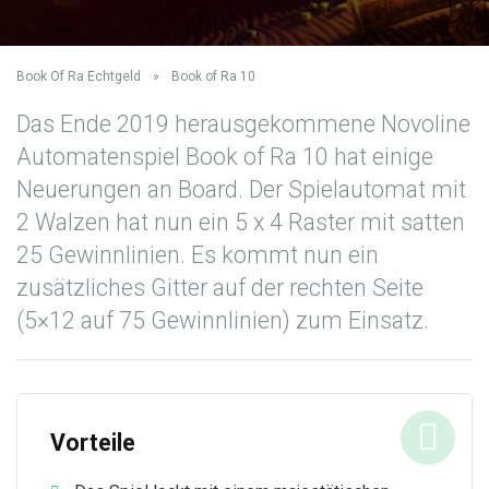
Book Of Ra Echtgeld
»
Book of Ra 10
Das Ende 2019 herausgekommene Novoline
Automatenspiel Book of Ra 10 hat einige
Neuerungen an Board. Der Spielautomat mit
2 Walzen hat nun ein 5 x 4 Raster mit satten
25 Gewinnlinien. Es kommt nun ein
zusätzliches Gitter auf der rechten Seite
(5×12 auf 75 Gewinnlinien) zum Einsatz.
Vorteile