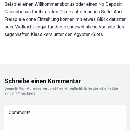
Beispiel einen Willkommensbonus oder einen No Deposit
Casinobonus für Ihr erstes Game auf der neuen Seite. Auch
Freispiele ohne Einzahlung können mit etwas Glück darunter
sein. Vielleicht sogar für diese ungewöhnliche Variante des
sagenhaften Klassikers unter den Ägypten-Slots.
Schreibe einen Kommentar
Deine E-Mail-Adresse wird nicht veröffentlicht.
Erforderliche Felder
sind mit
*
markiert