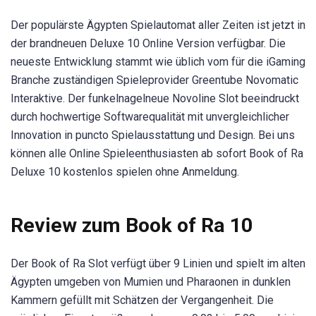
Der populärste Ägypten Spielautomat aller Zeiten ist jetzt in
der brandneuen Deluxe 10 Online Version verfügbar. Die
neueste Entwicklung stammt wie üblich vom für die iGaming
Branche zuständigen Spieleprovider Greentube Novomatic
Interaktive. Der funkelnagelneue Novoline Slot beeindruckt
durch hochwertige Softwarequalität mit unvergleichlicher
Innovation in puncto Spielausstattung und Design. Bei uns
können alle Online Spieleenthusiasten ab sofort Book of Ra
Deluxe 10 kostenlos spielen ohne Anmeldung.
Review zum Book of Ra 10
Der Book of Ra Slot verfügt über 9 Linien und spielt im alten
Ägypten umgeben von Mumien und Pharaonen in dunklen
Kammern gefüllt mit Schätzen der Vergangenheit. Die