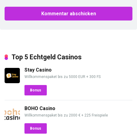
Top 5 Echtgeld Casinos
Stay Casino
Willkommenspaket bis zu 5000 EUR + 300 FS
Bonus
BOHO Casino
Willkommenspaket bis zu 2000 € + 225 Freispiele
Bonus