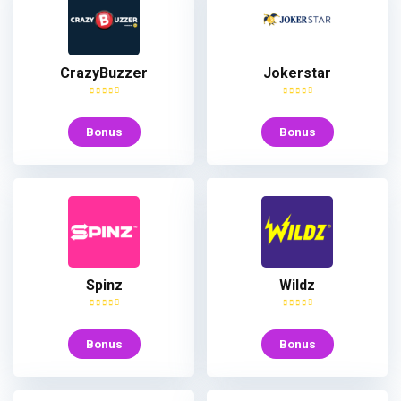
CrazyBuzzer
Jokerstar
Bonus
Bonus
Spinz
Wildz
Bonus
Bonus