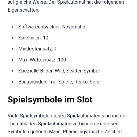
auf gleiche Weise. Der Spielautomat hat die folgenden
Eigenschaften:
Softwareentwickler: Novomatic
Spiellinien: 10
Mindesteinsatz: 1
Max. Wetteinsatz: 100
Spezielle Bilder: Wild, Scatter-Symbol
Bonusrunden: Frei-Spiele, Risiko-Spiel
Spielsymbole im Slot
Viele Spielsymbole dieses Spielautomaten sind mit der
Thematik des Spielautomaten verbunden. Zu diesen
Symbolen gehören Mann, Pharao, ägyptische Zeichen