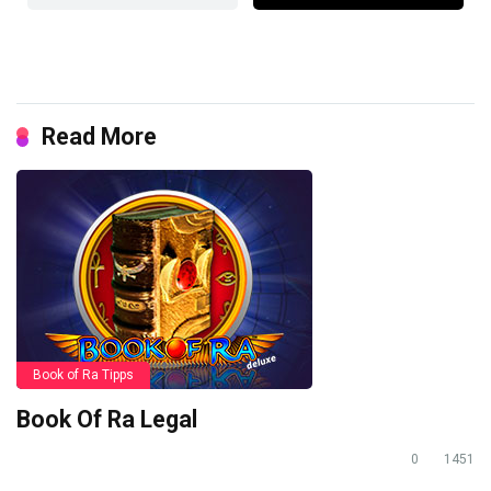
Read More
Book of Ra Tipps
Book Of Ra Legal
0
1451