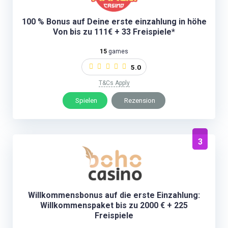
100 % Bonus auf Deine erste einzahlung in höhe
Von bis zu 111€ + 33 Freispiele*
15
games
5.0
T&Cs Apply
Spielen
Rezension
3
Willkommensbonus auf die erste Einzahlung:
Willkommenspaket bis zu 2000 € + 225
Freispiele