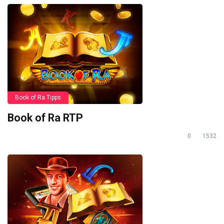
Book of Ra Tipps
Book of Ra RTP
0
1532