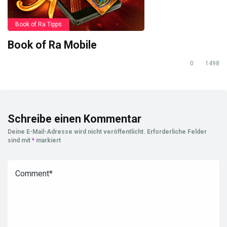
Book of Ra Tipps
Book of Ra Mobile
0
1498
Schreibe einen Kommentar
Deine E-Mail-Adresse wird nicht veröffentlicht.
Erforderliche Felder
sind mit
*
markiert