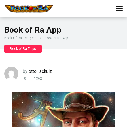
Book of Ra App
Book Of Ra Echtgeld
»
Book of Ra App
Book of Ra Tipps
by
otto_schulz
0
1362