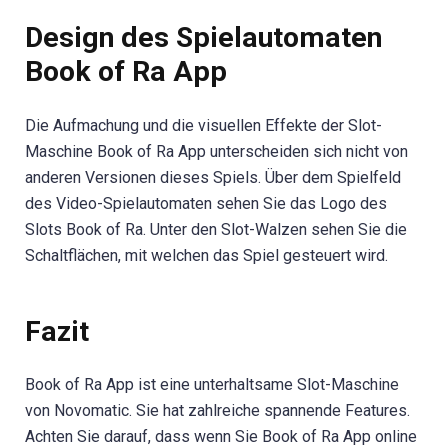
Design des Spielautomaten
Book of Ra App
Die Aufmachung und die visuellen Effekte der Slot-
Maschine Book of Ra App unterscheiden sich nicht von
anderen Versionen dieses Spiels. Über dem Spielfeld
des Video-Spielautomaten sehen Sie das Logo des
Slots Book of Ra. Unter den Slot-Walzen sehen Sie die
Schaltflächen, mit welchen das Spiel gesteuert wird.
Fazit
Book of Ra App ist eine unterhaltsame Slot-Maschine
von Novomatic. Sie hat zahlreiche spannende Features.
Achten Sie darauf, dass wenn Sie Book of Ra App online