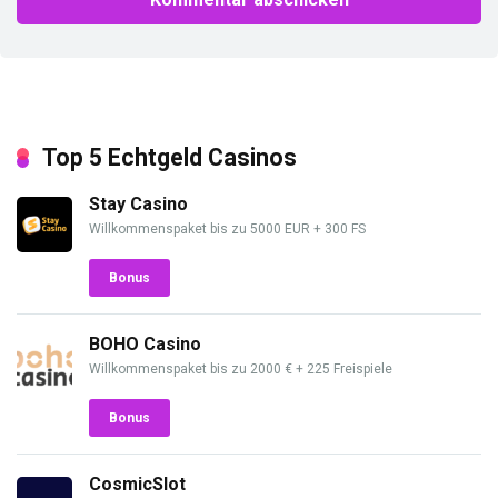
Top 5 Echtgeld Casinos
Stay Casino
Willkommenspaket bis zu 5000 EUR + 300 FS
Bonus
BOHO Casino
Willkommenspaket bis zu 2000 € + 225 Freispiele
Bonus
CosmicSlot