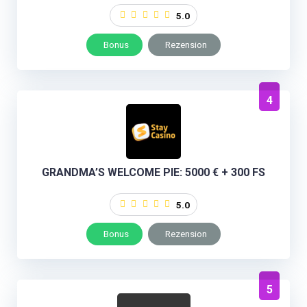
5.0
Bonus
Rezension
4
GRANDMA’S WELCOME PIE: 5000 € + 300 FS
5.0
Bonus
Rezension
5